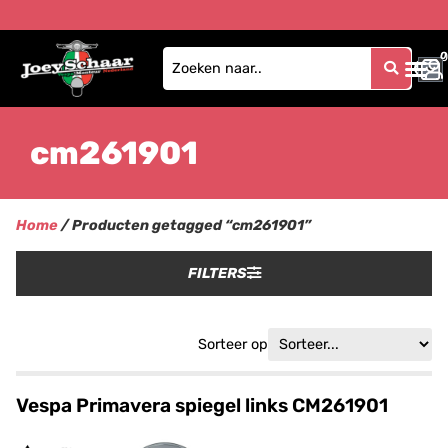
0
0
cm261901
Home
/ Producten getagged “cm261901”
FILTERS
Sorteer op
Vespa Primavera spiegel links CM261901