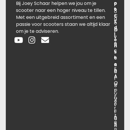
Bij Joey Schaar helpen we jou om je
p
r
c
l
o
t
t
scooter naar een hoger niveau te tillen.
o
r
C
J
Met een uitgebreid assortiment en een
g
t
o
o
passie voor scooters staan we altijd klaar
d
O
n
e
om je te adviseren.
i
v
t
y
e
e
a
S
n
r
c
c
s
o
t
h
t
e
n
a
F
n
s
a
A
A
r
O
Q
u
B
p
t
.
V
l
o
V
e
o
t
.
r
c
r
z
a
0
a
e
ti
2
n
n