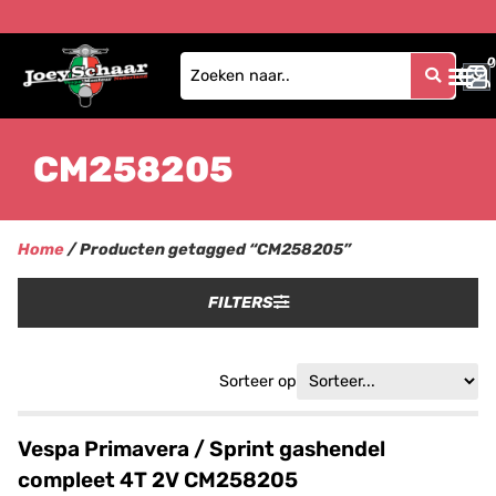
0
0
CM258205
Home
/ Producten getagged “CM258205”
FILTERS
Sorteer op
Vespa Primavera / Sprint gashendel
compleet 4T 2V CM258205