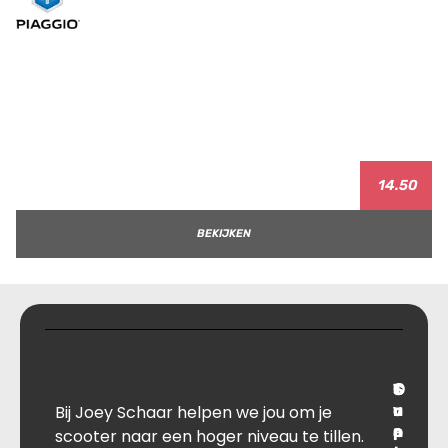
14.50
BEKIJKEN
T
S
C
O
Bij Joey Schaar helpen we jou om je
r
u
o
v
a
p
n
e
scooter naar een hoger niveau te tillen.