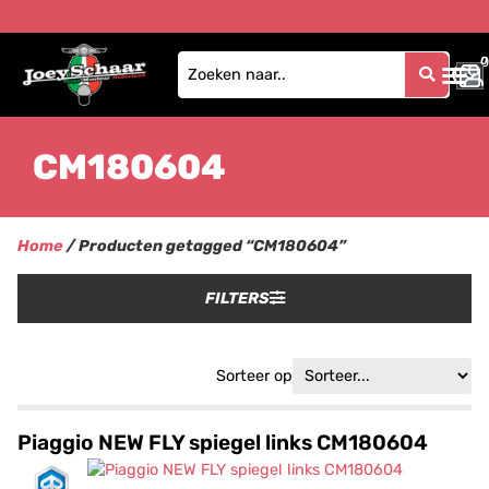
0
0
CM180604
Home
/ Producten getagged “CM180604”
FILTERS
Sorteer op
Piaggio NEW FLY spiegel links CM180604