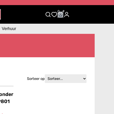
0
0
Verhuur
Sorteer op
Zonder
9801