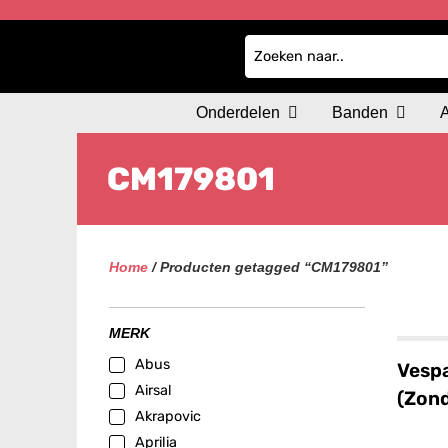
Onderdelen
Banden
CM179801
Home
/ Producten getagged “CM179801”
MERK
Abus
Vespa
Airsal
(Zond
Akrapovic
Aprilia