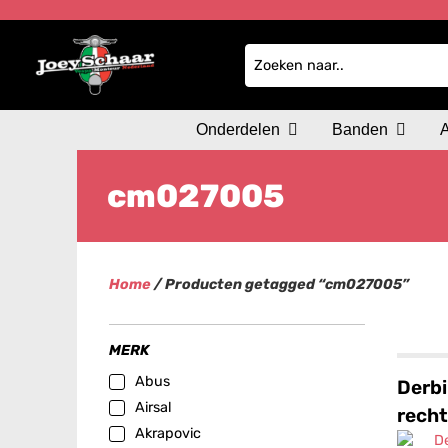
Onderdelen
Banden
cm027005
Home
/ Producten getagged “cm027005”
MERK
Abus
Derbi
Airsal
rech
Akrapovic