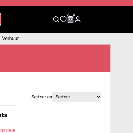
0
0
Verhuur
Sorteer op
hts