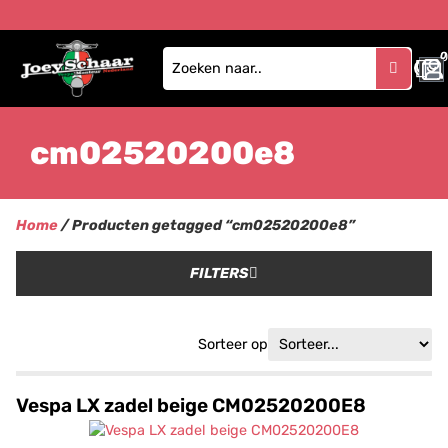
0
cm02520200e8
Home
/ Producten getagged “cm02520200e8”
FILTERS
Sorteer op
Vespa LX zadel beige CM02520200E8