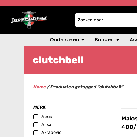
Onderdelen
Banden
Ac
clutchbell
Home
/ Producten getagged “clutchbell”
MERK
Abus
Malos
Airsal
400/
Akrapovic