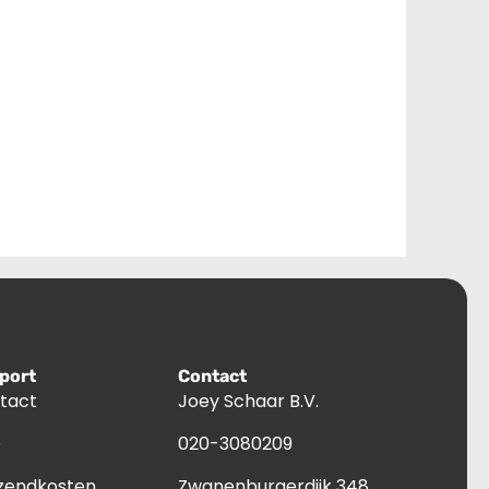
port
Contact
tact
Joey Schaar B.V.
Q
020-3080209
zendkosten
Zwanenburgerdijk 348