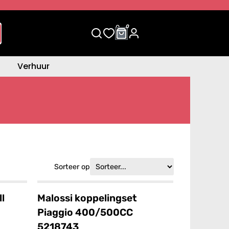
0
0
Verhuur
Sorteer op
l
Malossi koppelingset
Piaggio 400/500CC
5218743