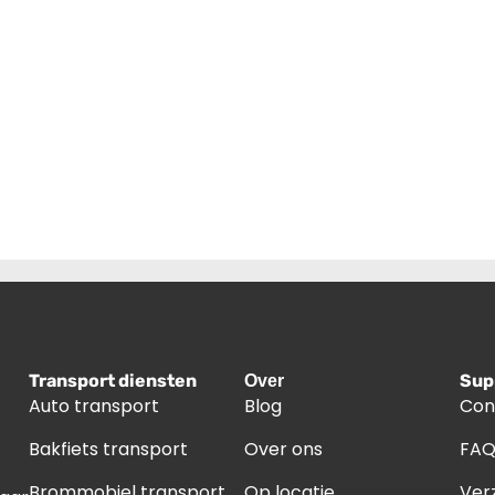
Transport diensten
Sup
Over
Auto transport
Blog
Con
Bakfiets transport
Over ons
FA
Brommobiel transport
Op locatie
Ver