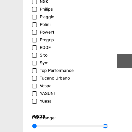
NGK
Philips
Piaggio
Polini
Power1
Progrip
ROOF
Sito
Sym
Top Performance
Tucano Urbano
Vespa
YASUNI
Yuasa
PRIJS
Price range: