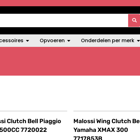
cessoires
Opvoeren
Onderdelen per merk
si Clutch Bell Piaggio
Malossi Wing Clutch Bel
500CC 7720022
Yamaha XMAX 300
7717853B