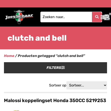
0
0
clutch and bell
Home
/ Producten getagged “clutch and bell”
FILTERS
Sorteer op
Malossi koppelingset Honda 350CC 5219253