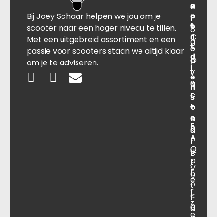
s
B
o
a
Bij Joey Schaar helpen we jou om je
p
r
c
l
o
t
t
scooter naar een hoger niveau te tillen.
o
r
C
J
Met een uitgebreid assortiment en een
g
t
o
o
passie voor scooters staan we altijd klaar
d
O
n
e
om je te adviseren.
i
v
t
y
e
e
a
S
n
r
c
c
s
o
t
h
t
e
n
a
F
n
s
a
A
A
r
O
Q
u
B
p
t
.
V
l
o
V
e
o
t
.
r
c
r
z
a
0
a
e