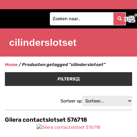
0
0
cilinderslotset
Home
/ Producten getagged “cilinderslotset”
FILTERS
Sorteer op
Gilera contactslotset 576718