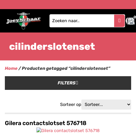
0
cilinderslotenset
Home
/ Producten getagged “cilinderslotenset”
FILTERS
Sorteer op
Gilera contactslotset 576718