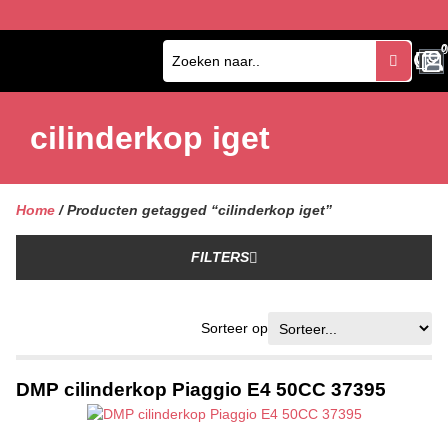
0
0
cilinderkop iget
Home
/ Producten getagged “cilinderkop iget”
FILTERS
Sorteer op
DMP cilinderkop Piaggio E4 50CC 37395