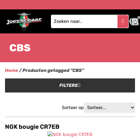
0
CBS
Home
/ Producten getagged “CBS”
FILTERS
Sorteer op
NGK bougie CR7EB