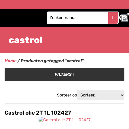
0
castrol
Home
/ Producten getagged “castrol”
FILTERS
Sorteer op
Castrol olie 2T 1L 102427