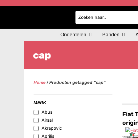
Onderdelen
Banden
cap
Home
/ Producten getagged “cap”
MERK
Abus
Fiat 
Airsal
origi
Akrapovic
Aprilia