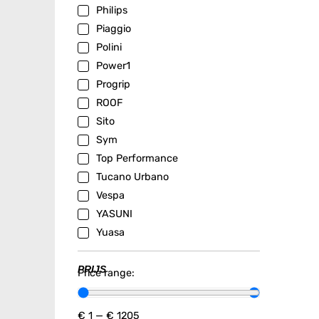
Philips
Piaggio
Polini
Power1
Progrip
ROOF
Sito
Sym
Top Performance
Tucano Urbano
Vespa
YASUNI
Yuasa
PRIJS
Price range:
€
1
—
€
1205