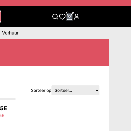
0
0
Verhuur
Sorteer op
05E