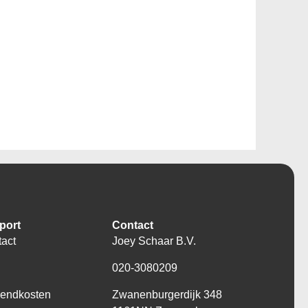
port
Contact
act
Joey Schaar B.V.
Q
020-3080209
zendkosten
Zwanenburgerdijk 348