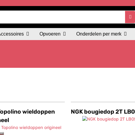
Accessoires
Opvoeren
Onderdelen per merk
Topolino wieldoppen
NGK bougiedop 2T LB
neel