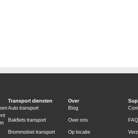
Transport diensten
Over
Sup
 een
Auto transport
Blog
Cont
ent
Bakfiets transport
Over ons
FA
om
Brommobiel transport
Op locatie
Ver