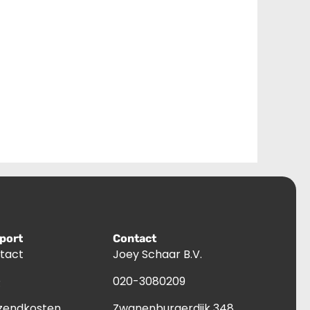
port
Contact
tact
Joey Schaar B.V.
Q
020-3080209
zendkosten
Zwanenburgerdijk 348