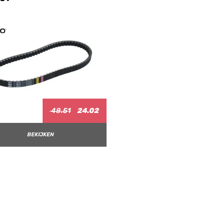
48.51
24.02
BEKIJKEN