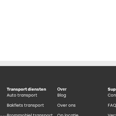
Transport diensten
Sup
Over
Auto transport
Blog
Con
Bakfiets transport
Over ons
FA
Brommobiel transport
Op locatie
Ver