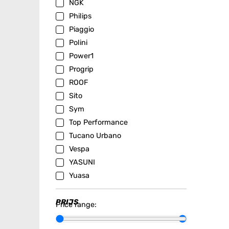
NGK
Philips
Piaggio
Polini
Power1
Progrip
ROOF
Sito
Sym
Top Performance
Tucano Urbano
Vespa
YASUNI
Yuasa
PRIJS
Price range: