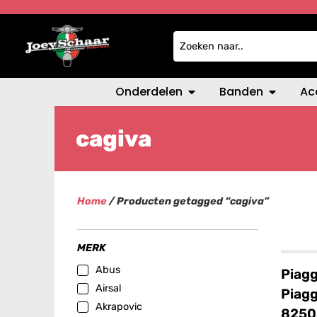
Onderdelen
Banden
Ac
cagiva
Home
/ Producten getagged “cagiva”
MERK
Abus
Piagg
Airsal
Piagg
Akrapovic
8250