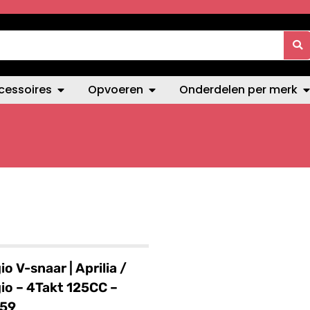
cessoires
Opvoeren
Onderdelen per merk
io V-snaar | Aprilia /
io – 4Takt 125CC –
59