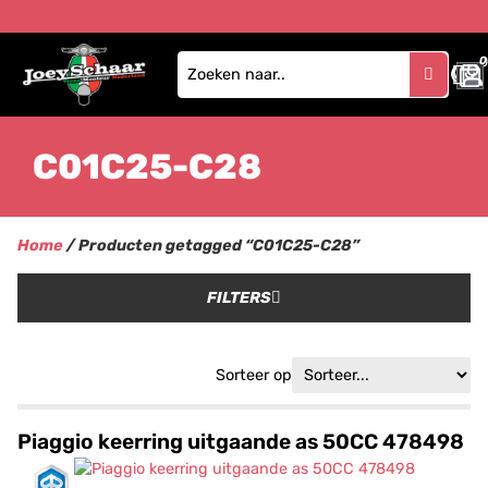
0
C01C25-C28
Home
/ Producten getagged “C01C25-C28”
FILTERS
Sorteer op
Piaggio keerring uitgaande as 50CC 478498