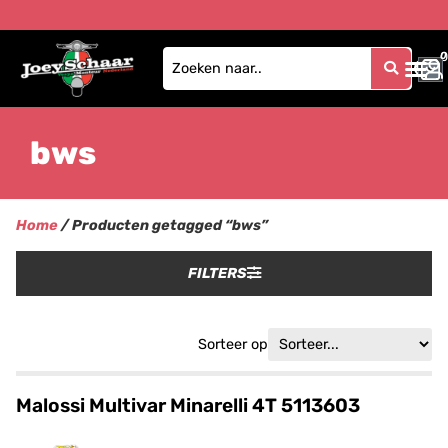
0
0
bws
Home
/ Producten getagged “bws”
FILTERS
Sorteer op
Malossi Multivar Minarelli 4T 5113603