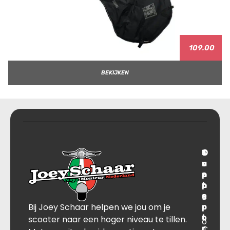
109.00
BEKIJKEN
T
S
C
O
r
u
o
v
a
p
n
e
n
p
t
r
s
B
o
a
Bij Joey Schaar helpen we jou om je
p
r
c
l
o
t
t
scooter naar een hoger niveau te tillen.
o
r
C
J