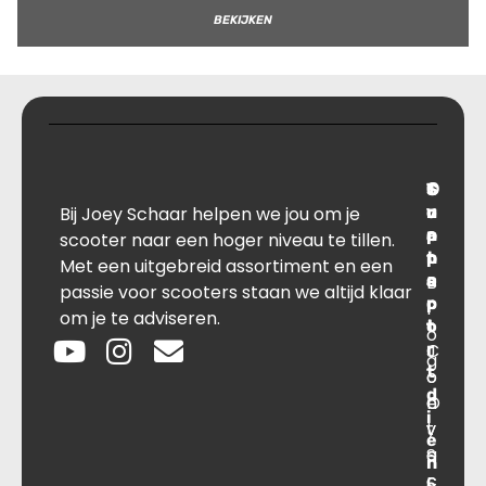
BEKIJKEN
T
S
C
O
Bij Joey Schaar helpen we jou om je
r
u
o
v
a
p
n
e
scooter naar een hoger niveau te tillen.
n
p
t
r
Met een uitgebreid assortiment en een
s
B
o
a
passie voor scooters staan we altijd klaar
p
r
c
l
om je te adviseren.
o
t
t
o
r
C
J
g
t
o
o
d
O
n
e
i
v
t
y
e
e
a
S
n
r
c
c
s