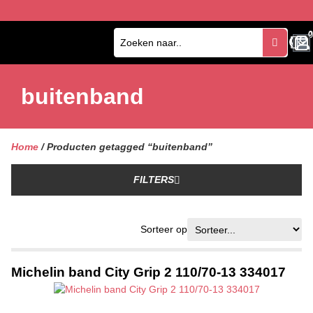
0
0
buitenband
Home
/ Producten getagged “buitenband”
FILTERS
Sorteer op
Michelin band City Grip 2 110/70-13 334017