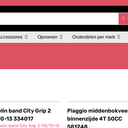
Accessoires
Opvoeren
Onderdelen per merk
lin band City Grip 2
Piaggio middenbokvee
70-13 334017
binnenzijde 4T 50CC
581248