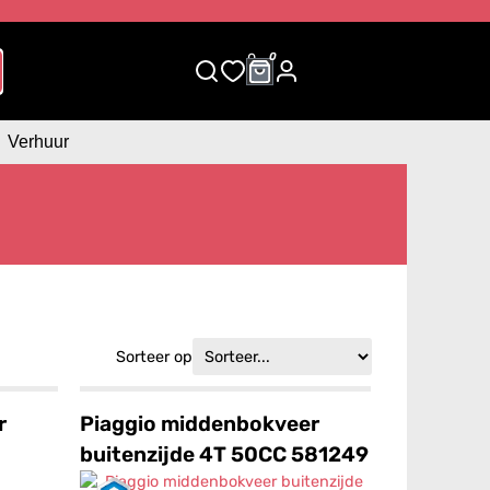
0
0
Verhuur
Sorteer op
r
Piaggio middenbokveer
buitenzijde 4T 50CC 581249