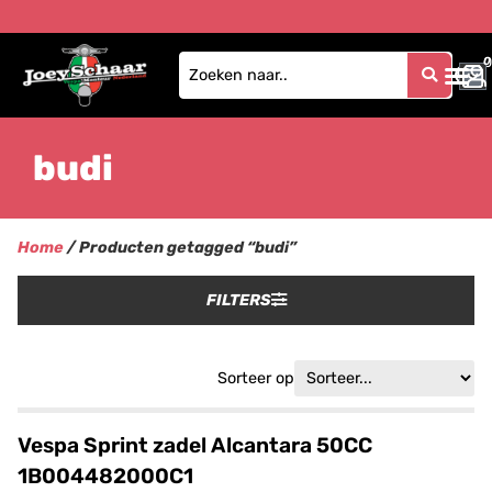
0
0
budi
Home
/ Producten getagged “budi”
FILTERS
Sorteer op
Vespa Sprint zadel Alcantara 50CC
1B004482000C1