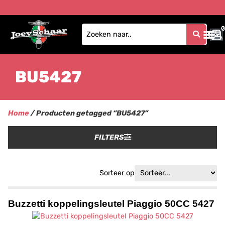
0
0
BU5427
Home
/ Producten getagged “BU5427”
FILTERS
Sorteer op
Buzzetti koppelingsleutel Piaggio 50CC 5427