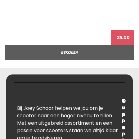
25.00
BEKIJKEN
T
S
C
O
Bij Joey Schaar helpen we jou om je
r
u
o
v
a
p
n
e
scooter naar een hoger niveau te tillen.
n
p
t
r
Met een uitgebreid assortiment en een
s
B
o
a
passie voor scooters staan we altijd klaar
p
r
c
l
om je te adviseren.