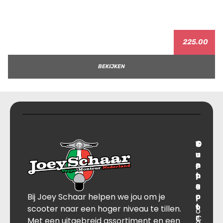
225.00
BEKIJKEN
T
S
C
O
r
u
o
v
a
p
n
e
n
p
t
r
s
B
o
a
Bij Joey Schaar helpen we jou om je
p
r
c
l
o
t
t
scooter naar een hoger niveau te tillen.
o
r
C
J
Met een uitgebreid assortiment en een
g