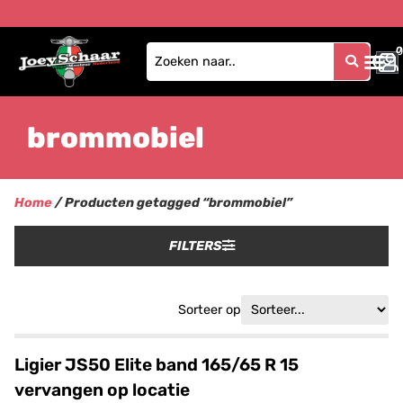
0
0
brommobiel
Home
/ Producten getagged “brommobiel”
FILTERS
Sorteer op
Ligier JS50 Elite band 165/65 R 15
vervangen op locatie