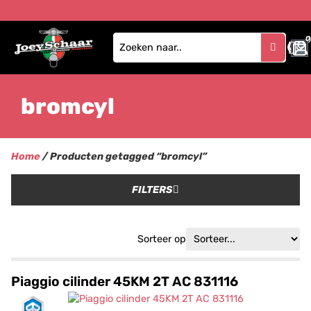
0
bromcyl
Home
/ Producten getagged “bromcyl”
FILTERS
Sorteer op
Piaggio cilinder 45KM 2T AC 831116