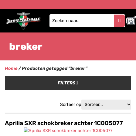
0
breker
Home
/ Producten getagged “breker”
FILTERS
Sorteer op
Aprilia SXR schokbreker achter 1C005077