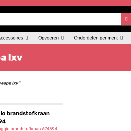
Accessoires
Opvoeren
Onderdelen per merk
a lxv
espa lxv”
io brandstofkraan
94