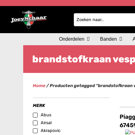
Onderdelen
Banden
brandstofkraan vesp
Home
/ Producten getagged “brandstofkraan v
MERK
Abus
Piagg
Airsal
6745
Akrapovic