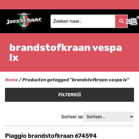
0
0
brandstofkraan vespa
lx
Home
/ Producten getagged “brandstofkraan vespa lx”
FILTERS
Sorteer op
Piaggio brandstofkraan 674594