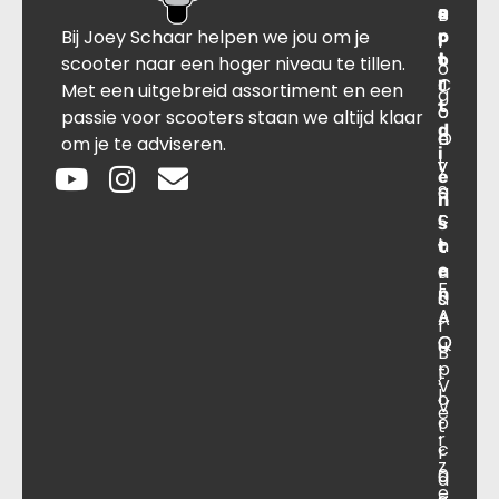
s
B
o
a
Bij Joey Schaar helpen we jou om je
p
r
c
l
o
t
t
scooter naar een hoger niveau te tillen.
o
r
C
J
Met een uitgebreid assortiment en een
g
t
o
o
passie voor scooters staan we altijd klaar
d
O
n
e
om je te adviseren.
i
v
t
y
e
e
a
S
n
r
c
c
s
o
t
h
t
e
n
a
F
n
s
a
A
A
r
O
Q
u
B
p
t
.
V
l
o
V
e
o
t
.
r
c
r
z
a
0
a
e