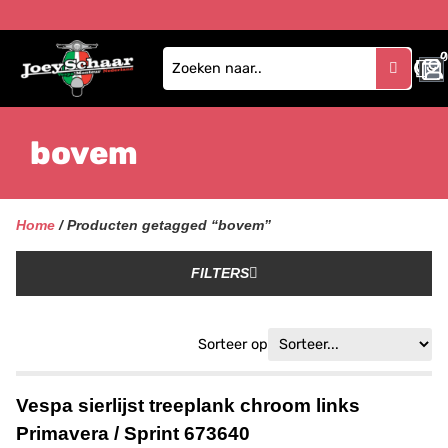
0
bovem
Home
/ Producten getagged “bovem”
FILTERS
Sorteer op
Vespa sierlijst treeplank chroom links
Primavera / Sprint 673640