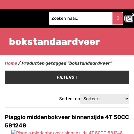
0
bokstandaardveer
Home
/ Producten getagged “bokstandaardveer”
FILTERS
Sorteer op
Piaggio middenbokveer binnenzijde 4T 50CC
581248