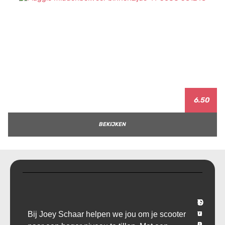
6.50
BEKIJKEN
T
O
S
C
r
v
u
o
Bij Joey Schaar helpen we jou om je scooter
a
e
p
n