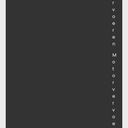
r
v
o
e
r
e
n
M
o
t
o
r
v
e
r
v
o
e