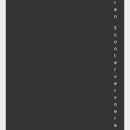
r
e
n
S
c
o
o
t
e
r
v
e
r
v
o
e
r
e