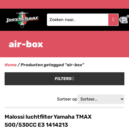
0
air-box
Home
/ Producten getagged “air-box”
FILTERS
Sorteer op
Malossi luchtfilter Yamaha TMAX
500/530CC E3 1414213