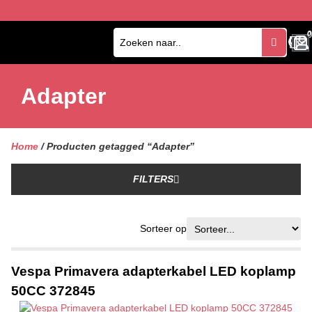
0
0
Adapter
Home
/ Producten getagged “Adapter”
FILTERS
Sorteer op
Vespa Primavera adapterkabel LED koplamp
50CC 372845