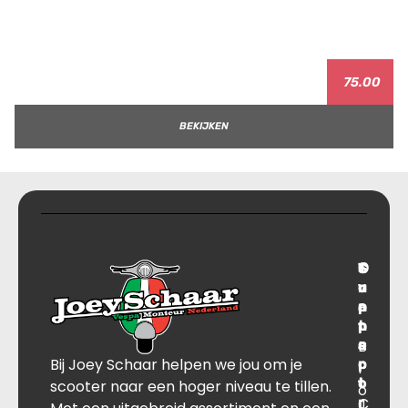
75.00
BEKIJKEN
T
S
C
O
r
u
o
v
a
p
n
e
n
p
t
r
s
B
o
a
Bij Joey Schaar helpen we jou om je
p
r
c
l
o
t
t
scooter naar een hoger niveau te tillen.
o
r
C
J