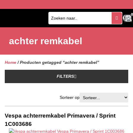
0
0
achter remkabel
Home
/ Producten getagged “achter remkabel”
FILTERS
Sorteer op
Vespa achterremkabel Primavera / Sprint
1C003686