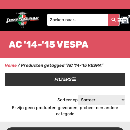
0
0
AC '14-'15 VESPA
Home
/ Producten getagged “AC '14-'15 VESPA”
FILTERS
Sorteer op
Er zijn geen producten gevonden, probeer een andere
categorie