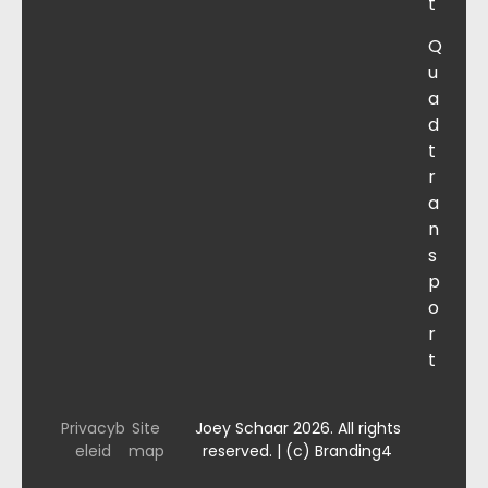
t
Q
u
a
d
t
r
a
n
s
p
o
r
t
Privacyb
Site
Joey Schaar 2026. All rights
eleid
map
reserved. | (c) Branding4