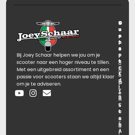
T
S
C
O
r
u
o
v
a
p
n
e
n
p
t
r
s
B
o
a
Bij Joey Schaar helpen we jou om je
p
r
c
l
o
t
t
scooter naar een hoger niveau te tillen.
o
r
C
J
Met een uitgebreid assortiment en een
g
t
o
o
passie voor scooters staan we altijd klaar
d
O
n
e
om je te adviseren.
i
v
t
y
e
e
a
S
n
r
c
c
s
o
t
h
t
e
n
a
F
n
s
a
A
A
r