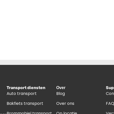
Transport diensten
Sup
Over
Auto transport
Blog
Con
Bakfiets transport
Over ons
FA
Brommobiel transport
Op locatie
Ver