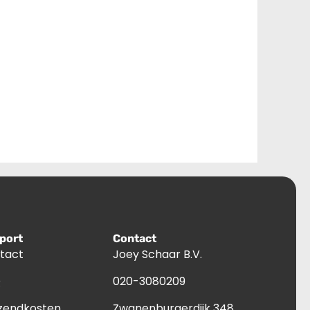
port
Contact
tact
Joey Schaar B.V.
Q
020-3080209
zendkosten
Zwanenburgerdijk 348