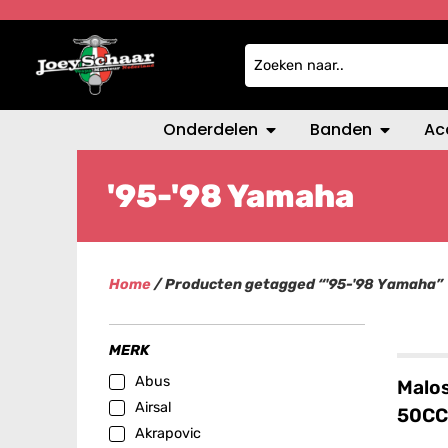
Onderdelen
Banden
Ac
'95-'98 Yamaha
Home
/ Producten getagged “'95-'98 Yamaha”
MERK
Abus
Malos
Airsal
50CC
Akrapovic