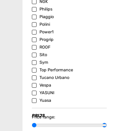
NGK
Philips
Piaggio
Polini
Power1
Progrip
ROOF
Sito
Sym
Top Performance
Tucano Urbano
Vespa
YASUNI
Yuasa
PRIJS
Price range: