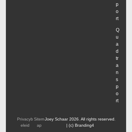
p
o
rt
Q
u
a
d
tr
a
n
s
p
o
rt
Privacyb
Sitem
Joey Schaar 2026. All rights reserved.
eleid
ap
| (c) Branding4