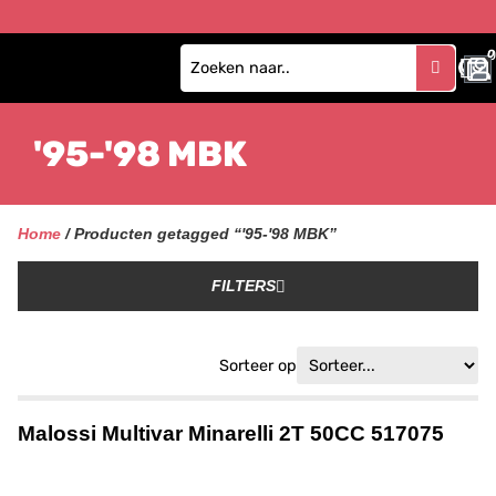
0
'95-'98 MBK
Home
/ Producten getagged “'95-'98 MBK”
FILTERS
Sorteer op
Malossi Multivar Minarelli 2T 50CC 517075