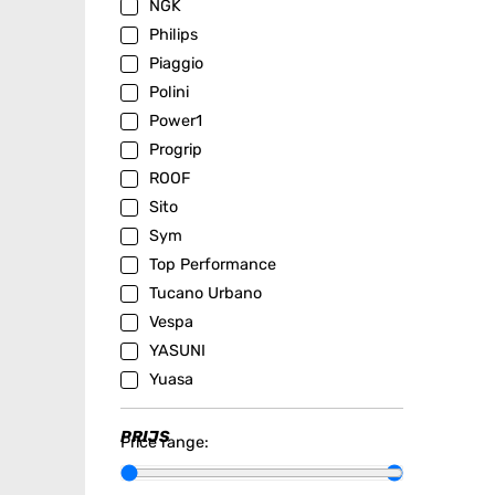
NGK
Philips
Piaggio
Polini
Power1
Progrip
ROOF
Sito
Sym
Top Performance
Tucano Urbano
Vespa
YASUNI
Yuasa
PRIJS
Price range: