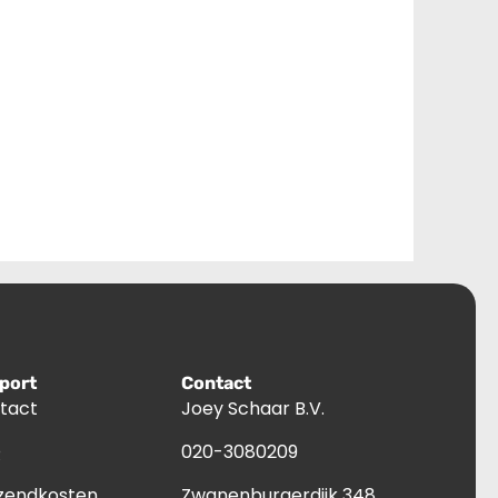
port
Contact
tact
Joey Schaar B.V.
Q
020-3080209
zendkosten
Zwanenburgerdijk 348