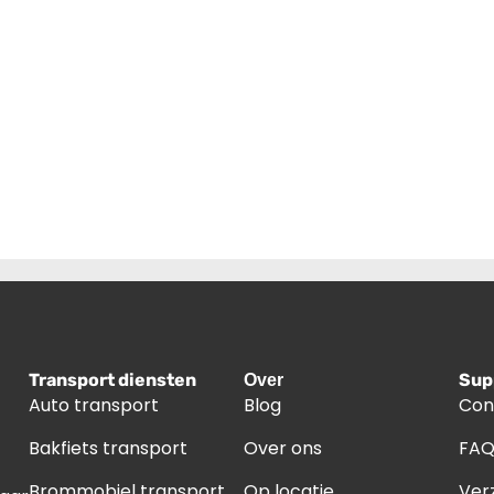
Transport diensten
Sup
Over
Auto transport
Blog
Con
Bakfiets transport
Over ons
FA
Brommobiel transport
Op locatie
Ver