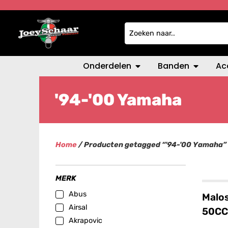
Onderdelen
Banden
Ac
'94-'00 Yamaha
Home
/ Producten getagged “'94-'00 Yamaha”
MERK
Abus
Malos
Airsal
50CC
Akrapovic