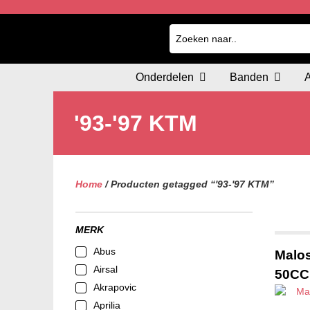
Onderdelen
Banden
'93-'97 KTM
Home
/ Producten getagged “'93-'97 KTM”
MERK
Abus
Malos
Airsal
50CC
Akrapovic
Aprilia