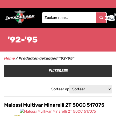
0
0
'92-'95
Home
/ Producten getagged “'92-'95”
FILTERS
Sorteer op
Malossi Multivar Minarelli 2T 50CC 517075