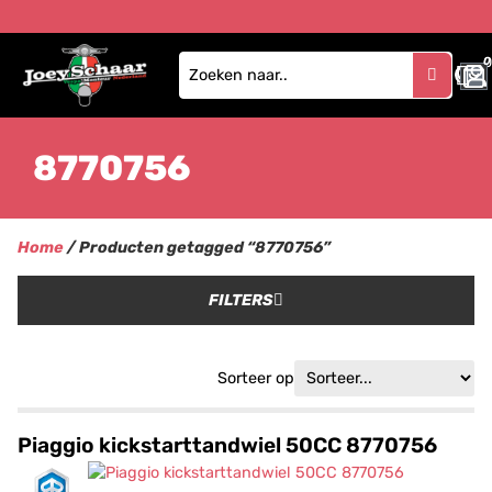
0
8770756
Home
/ Producten getagged “8770756”
FILTERS
Sorteer op
Piaggio kickstarttandwiel 50CC 8770756