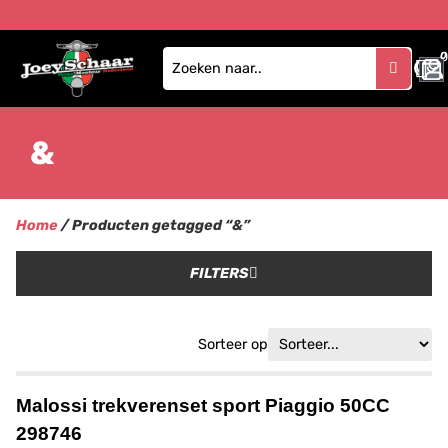
0
&
Home
/ Producten getagged “&”
FILTERS
Sorteer op
Malossi trekverenset sport Piaggio 50CC
298746