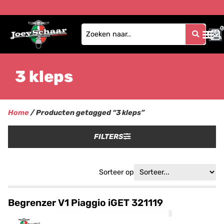
0
0
3 kleps
Home
/ Producten getagged “3 kleps”
FILTERS
Sorteer op
Begrenzer V1 Piaggio iGET 321119