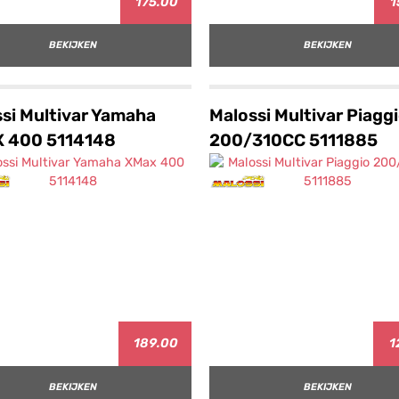
175.00
1
BEKIJKEN
BEKIJKEN
si Multivar Yamaha
Malossi Multivar Piagg
 400 5114148
200/310CC 5111885
189.00
1
BEKIJKEN
BEKIJKEN