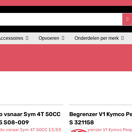
Accessoires
Opvoeren
Onderdelen per merk
o vsnaar Sym 4T 50CC
Begrenzer V1 Kymco P
5 S08-009
S 321158