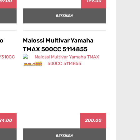
59.00
199.00
BEKIJKEN
io
Malossi Multivar Yamaha
TMAX 500CC 5114855
24.00
200.00
BEKIJKEN