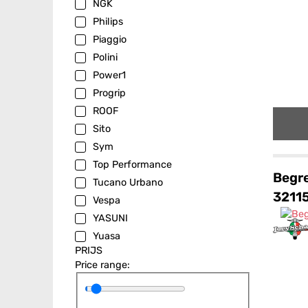
NGK
Philips
Piaggio
Polini
Power1
Progrip
ROOF
Sito
Sym
Top Performance
Begr
Tucano Urbano
3211
Vespa
YASUNI
Yuasa
PRIJS
Price range: