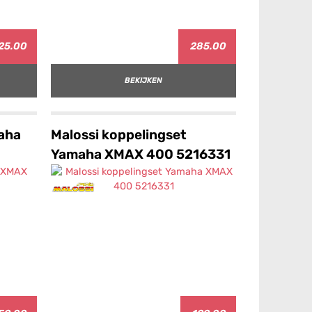
25.00
285.00
BEKIJKEN
maha
Malossi koppelingset
Yamaha XMAX 400 5216331