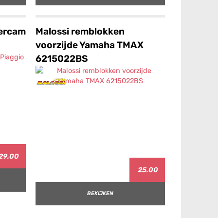
ercam
Malossi remblokken
voorzijde Yamaha TMAX
6215022BS
29.00
25.00
BEKIJKEN