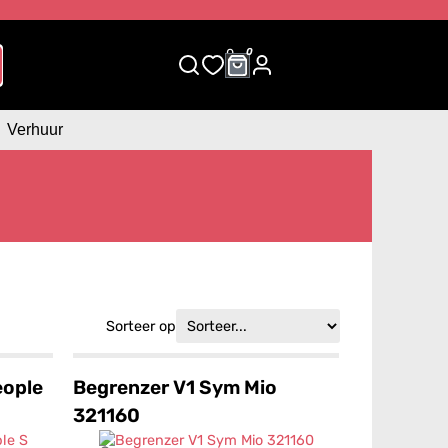
0
0
Verhuur
Sorteer op
eople
Begrenzer V1 Sym Mio
321160