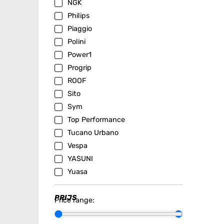
NGK
Philips
Piaggio
Polini
Power1
Progrip
ROOF
Sito
Sym
Top Performance
Tucano Urbano
Vespa
YASUNI
Yuasa
PRIJS
Price range: