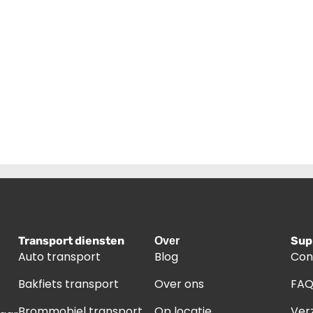
Transport diensten
Sup
Over
Auto transport
Blog
Con
Bakfiets transport
Over ons
FA
Brommobiel transport
Op locatie
Ver