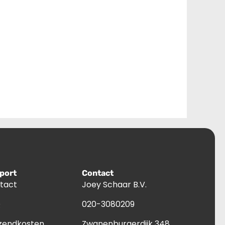
port
Contact
tact
Joey Schaar B.V.
Q
020-3080209
zendkosten
Zwanenburgerdijk 348