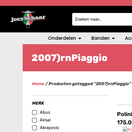
Onderdelen
Banden
Ac
2007)rnPiaggio
Home
/ Producten getagged “2007)rnPiaggio”
MERK
Abus
Polin
Airsal
175.
Akrapovic