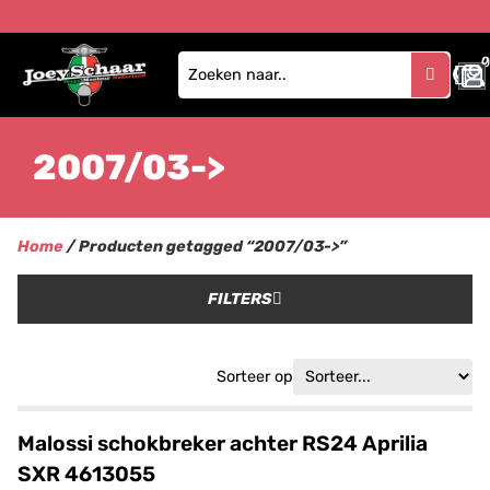
0
2007/03->
Home
/ Producten getagged “2007/03->”
FILTERS
Sorteer op
Malossi schokbreker achter RS24 Aprilia
SXR 4613055