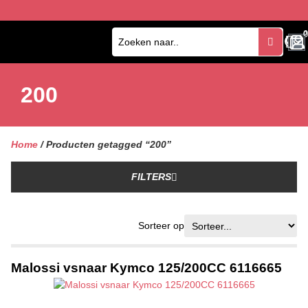
0
0
200
Home
/ Producten getagged “200”
FILTERS
Sorteer op
Malossi vsnaar Kymco 125/200CC 6116665