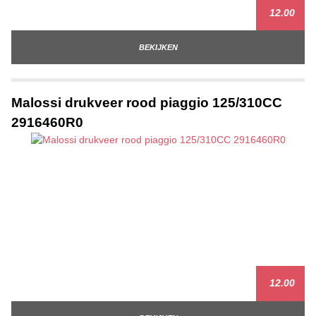
12.00
BEKIJKEN
Malossi drukveer rood piaggio 125/310CC
2916460R0
12.00