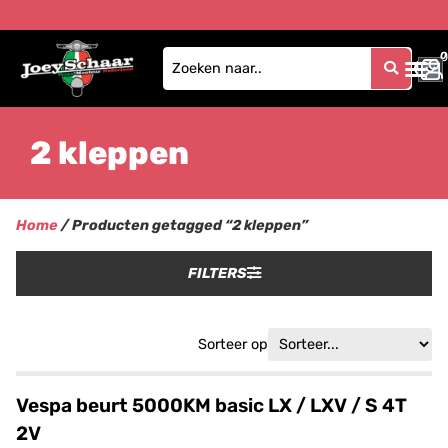
0
0
2 kleppen
Home
/ Producten getagged “2 kleppen”
FILTERS
Sorteer op
Vespa beurt 5000KM basic LX / LXV / S 4T
2V