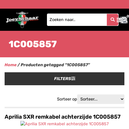
0
0
1C005857
Home
/ Producten getagged “1C005857”
FILTERS
Sorteer op
Aprilia SXR remkabel achterzijde 1C005857